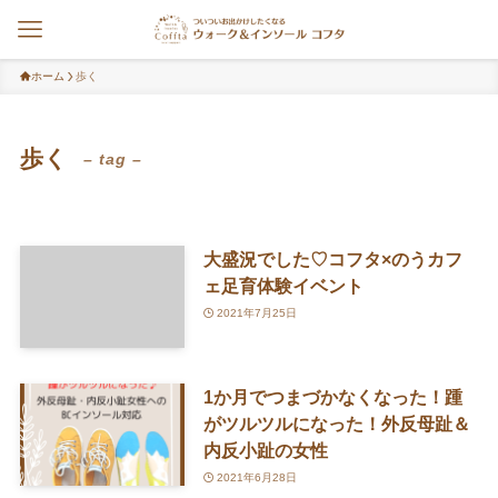
ホーム
歩く
歩く
– tag –
大盛況でした♡コフタ×のうカフ
ェ足育体験イベント
2021年7月25日
1か月でつまづかなくなった！踵
がツルツルになった！外反母趾＆
内反小趾の女性
2021年6月28日