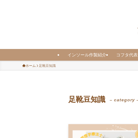
インソール作製紹介
コフタ代表
ホーム
足靴豆知識
足靴豆知識
– category 