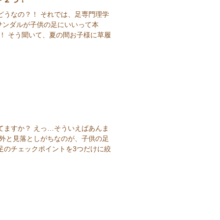
どうなの？！ それでは、足専門理学
サンダルが子供の足にいいって本
！ そう聞いて、夏の間お子様に草履
てますか？ えっ…そういえばあんま
意外と見落としがちなのが、子供の足
足のチェックポイントを3つだけに絞