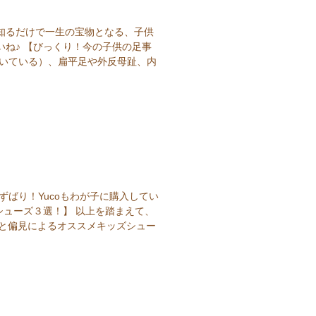
知るだけで一生の宝物となる、子供
ね♪ 【びっくり！今の子供の足事
浮いている）、扁平足や外反母趾、内
ずばり！Yucoもわが子に購入してい
シューズ３選！】 以上を踏まえて、
断と偏見によるオススメキッズシュー