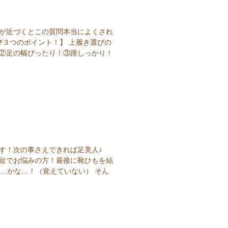
春が近づくとこの質問本当によくされ
び３つのポイント！】 上履き選びの
！②足の幅ぴったり！③踵しっかり！
す！次の事さえできれば足美人♪
母趾でお悩みの方！最後に靴ひもを結
前…かな…！（覚えていない） そん