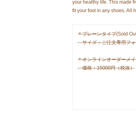
your healthy life. This made f
fit your foot in any shoes. A
＊プレーンタイプ
(Sold O
サイズ：ご注文専用フォ
＊オンラインオーダーメイ
価格：15000円（税抜）