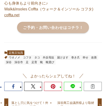
心も身体もより前向きに♪
Walk&Insoles Coffta（ウォーク＆インソール コフタ)
coffta.net
ご予約・お問い合わせはコチラ！
足靴豆知識
ウオノメ
コフタ
タコ
外反母趾
届けます
巻き爪
幸せ
改善
深谷
深谷市
足
足育
靴
靴選び
よかったらシェアしてね！
落とし穴に気をつけて！外
深谷商工会議所様より取材